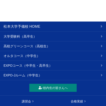
ど、当校からの各種ご案内
個人情報管理責任者：事務長
〒390-0814 長野県松本市本庄1-6-5 松本大学予備校 本校校
舎内
松本大学予備校 HOME
本件に関するお問い合わせ先
大学受験科（高卒生）
お申込窓口までお問合わせください。
高校グリーンコース（高校生）
オルタコース（中学生）
EXPOコース（中卒生・高卒生）
EXPO-Jルーム（中学生）
校内生の皆さんへ
講習会
合格実績