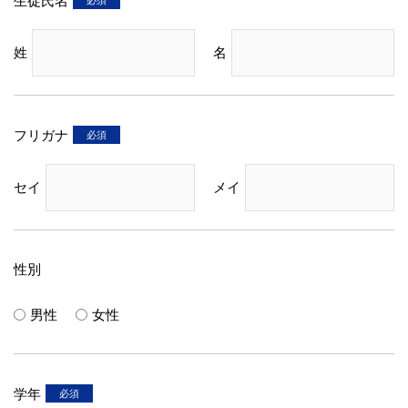
生徒氏名
姓
名
フリガナ
セイ
メイ
性別
男性
女性
学年